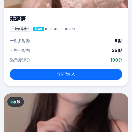
樂蘇蘇
ID: i349_300978
一對多等待中
i349
一對多點數
6 點
一對一點數
25 點
滿意度評分
100分
立即進入
在線