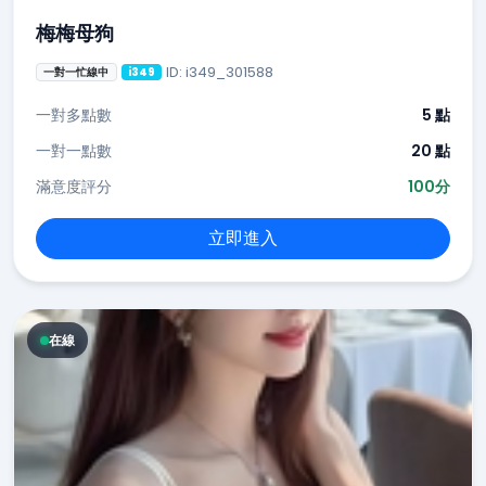
梅梅母狗
ID: i349_301588
一對一忙線中
i349
一對多點數
5 點
一對一點數
20 點
滿意度評分
100分
立即進入
在線