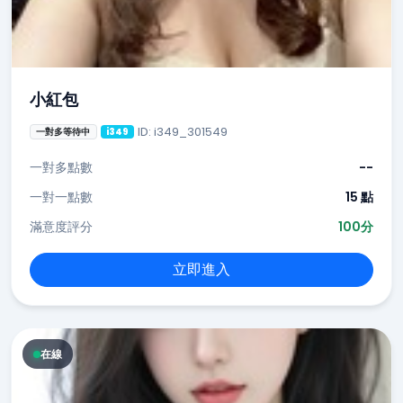
小紅包
ID: i349_301549
一對多等待中
i349
一對多點數
--
一對一點數
15 點
滿意度評分
100分
立即進入
在線