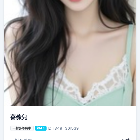
薔薇兒
ID: i349_301539
一對多等待中
i349