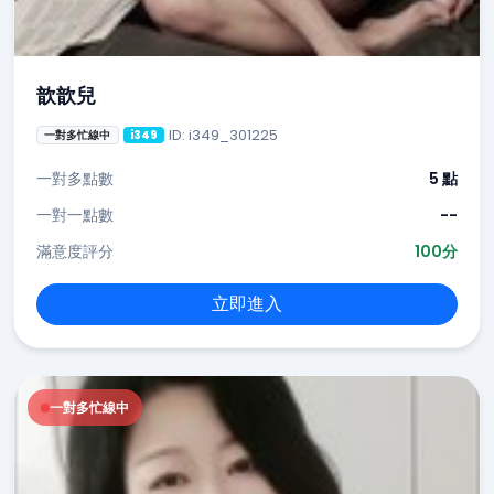
歆歆兒
ID: i349_301225
一對多忙線中
i349
一對多點數
5 點
一對一點數
--
滿意度評分
100分
立即進入
一對多忙線中