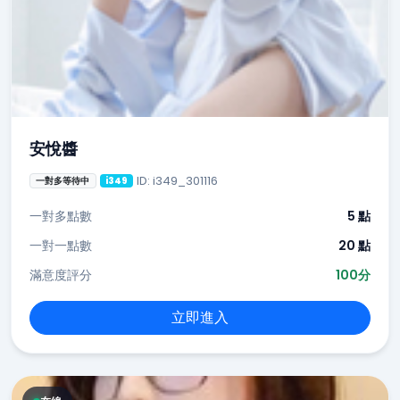
安悅醬
ID: i349_301116
一對多等待中
i349
一對多點數
5 點
一對一點數
20 點
滿意度評分
100分
立即進入