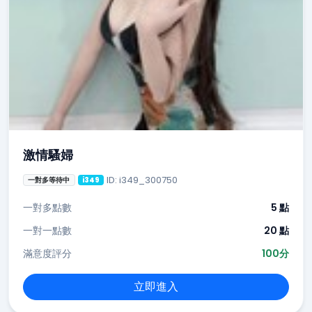
激情騷婦
ID: i349_300750
一對多等待中
i349
一對多點數
5 點
一對一點數
20 點
滿意度評分
100分
立即進入