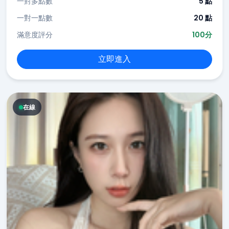
一對多點數
5 點
一對一點數
20 點
滿意度評分
100分
立即進入
在線