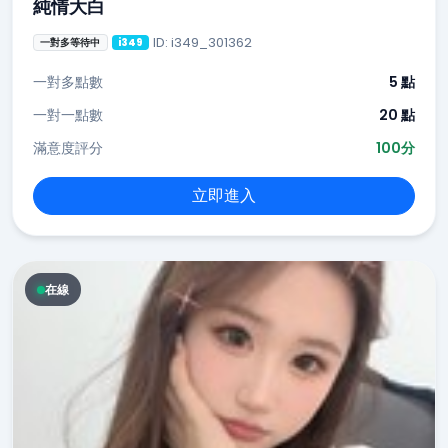
純情大白
ID: i349_301362
一對多等待中
i349
一對多點數
5 點
一對一點數
20 點
滿意度評分
100分
立即進入
在線