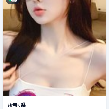
在線
緬甸可樂