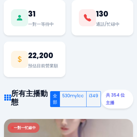
31
130
一對一等待中
通話/忙碌中
22,200
預估目前營業額
所有主播動
共 354 位
全
530my1cc
i349
態
部
主播
一對一忙線中