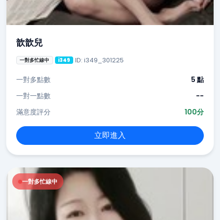
歆歆兒
ID: i349_301225
一對多忙線中
i349
一對多點數
5 點
一對一點數
--
滿意度評分
100分
立即進入
一對多忙線中