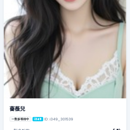
薔薇兒
ID: i349_301539
一對多等待中
i349