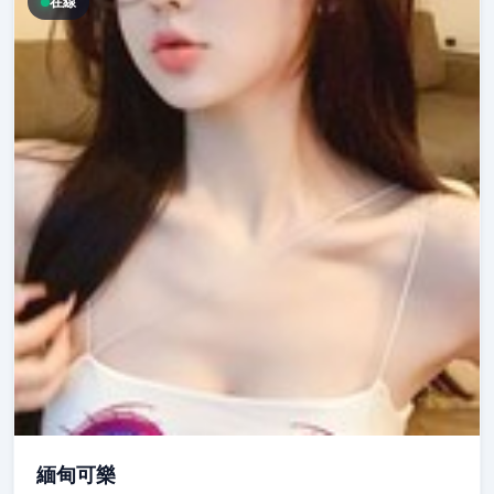
在線
緬甸可樂