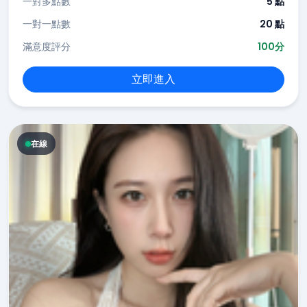
一對多點數
5 點
一對一點數
20 點
滿意度評分
100分
立即進入
在線