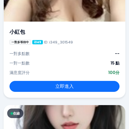
小紅包
ID: i349_301549
一對多等待中
i349
一對多點數
--
一對一點數
15 點
滿意度評分
100分
立即進入
在線