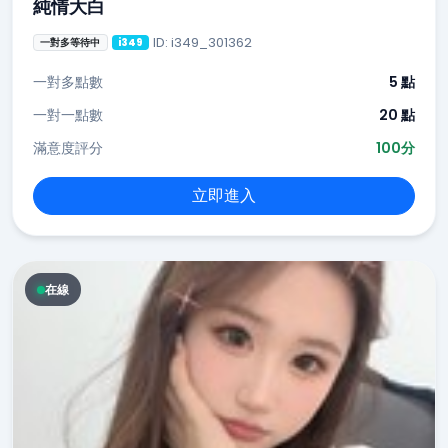
純情大白
ID: i349_301362
一對多等待中
i349
一對多點數
5 點
一對一點數
20 點
滿意度評分
100分
立即進入
在線