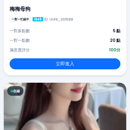
梅梅母狗
ID: i349_301588
一對一忙線中
i349
一對多點數
5 點
一對一點數
20 點
滿意度評分
100分
立即進入
在線