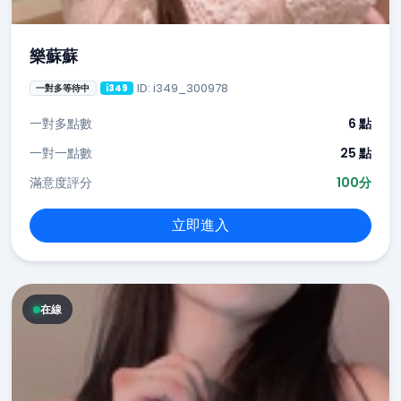
樂蘇蘇
ID: i349_300978
一對多等待中
i349
一對多點數
6 點
一對一點數
25 點
滿意度評分
100分
立即進入
在線