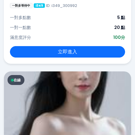
ID: i349_300992
一對多等待中
i349
一對多點數
5 點
一對一點數
20 點
滿意度評分
100分
立即進入
在線