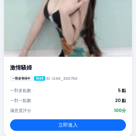
激情騷婦
ID: i349_300750
一對多等待中
i349
一對多點數
5 點
一對一點數
20 點
滿意度評分
100分
立即進入