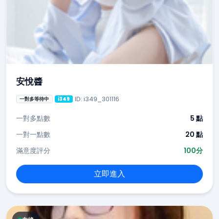
安悅醬
ID: i349_301116
一對多等待中
i349
一對多點數
5 點
一對一點數
20 點
滿意度評分
100分
立即進入