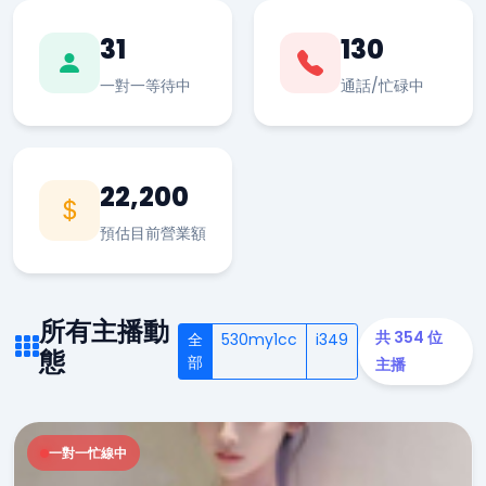
31
130
一對一等待中
通話/忙碌中
22,200
預估目前營業額
所有主播動
共 354 位
全
530my1cc
i349
態
部
主播
一對一忙線中